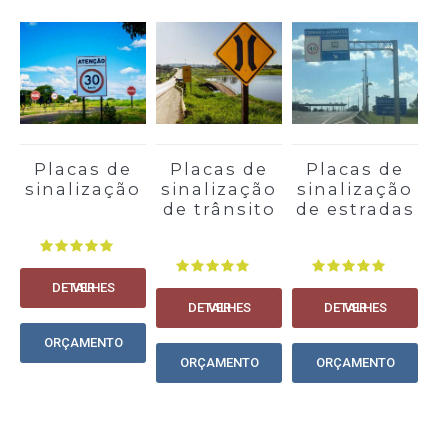
Placas de
Placas de
Placas de
sinalização
sinalização
sinalização
s
de trânsito
de estradas
VER DETALHES
VER DETALHES
VER DETALHES
ORÇAMENTO
ORÇAMENTO
ORÇAMENTO