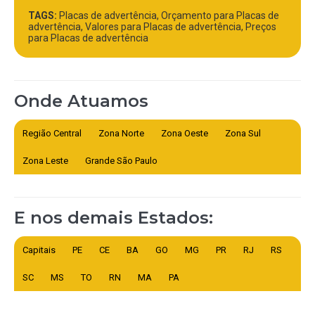
TAGS:
Placas de advertência, Orçamento para Placas de
advertência, Valores para Placas de advertência, Preços
para Placas de advertência
Onde Atuamos
Região Central
Zona Norte
Zona Oeste
Zona Sul
Zona Leste
Grande São Paulo
E nos demais Estados:
Capitais
PE
CE
BA
GO
MG
PR
RJ
RS
SC
MS
TO
RN
MA
PA