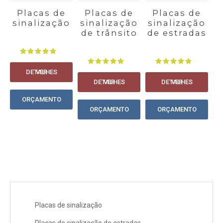
Placas de
Placas de
Placas de
sinalização
sinalização
sinalização
s
de trânsito
de estradas
VER DETALHES
VER DETALHES
VER DETALHES
ORÇAMENTO
ORÇAMENTO
ORÇAMENTO
Placas de sinalização
Placas de sinalização de estradas