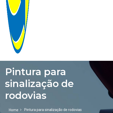
Pintura para
HOME
sinalização de
EMPRESA
rodovias
GALERIA
Pintura para sinalização de rodovias
PRODUTOS
Home