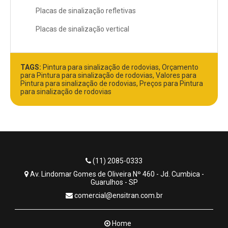
Placas de sinalização refletivas
Placas de sinalização vertical
TAGS:
Pintura para sinalização de rodovias, Orçamento
para Pintura para sinalização de rodovias, Valores para
Pintura para sinalização de rodovias, Preços para Pintura
para sinalização de rodovias
(11) 2085-0333
Av. Lindomar Gomes de Oliveira Nº 460 - Jd. Cumbica -
Guarulhos - SP
comercial@ensitran.com.br
Home