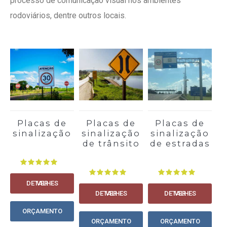
processo de comunicação visual nos ambientes
rodoviários, dentre outros locais.
Placas de
Placas de
Placas de
sinalização
sinalização
sinalização
s
de trânsito
de estradas
VER DETALHES
VER DETALHES
VER DETALHES
ORÇAMENTO
ORÇAMENTO
ORÇAMENTO