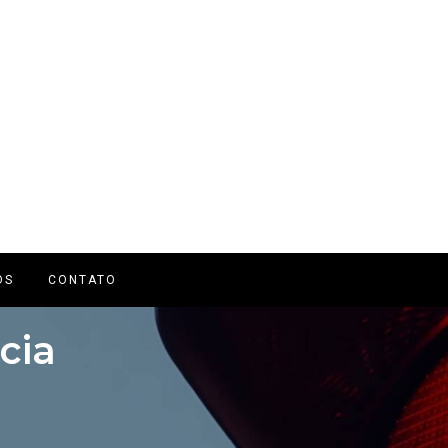
OS
CONTATO
cia