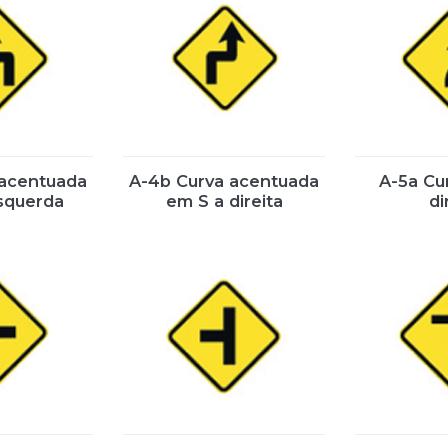
 acentuada
A-4b Curva acentuada
A-5a Cu
squerda
em S a direita
di