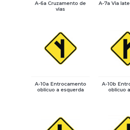
A-6a Cruzamento de
A-7a Via later
vias
A-10a Entrocamento
A-10b Ent
oblícuo a esquerda
oblícuo a