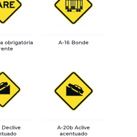
a obrigatória
A-16 Bonde
rente
 Declive
A-20b Aclive
ntuado
acentuado