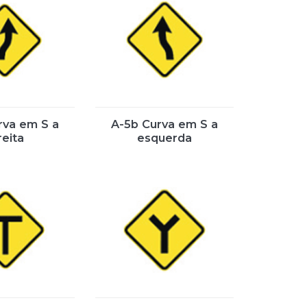
rva em S a
A-5b Curva em S a
reita
esquerda