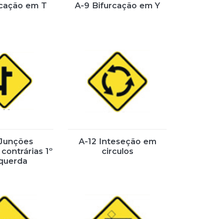
rcação em T
A-9 Bifurcação em Y
 Junções
A-12 Inteseção em
contrárias 1º
circulos
querda