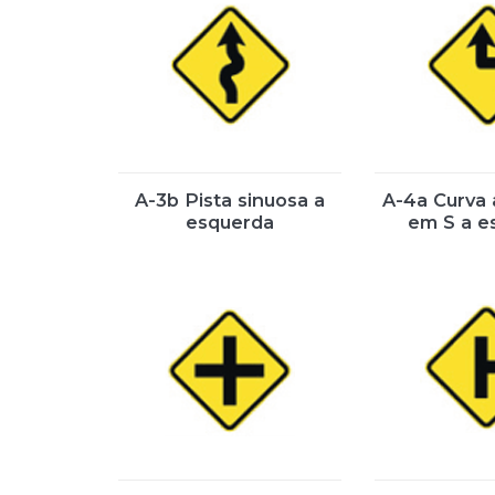
A-3b Pista sinuosa a
A-4a Curva
esquerda
em S a e