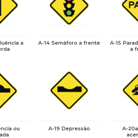
luência a
A-14 Semáforo a frente
A-15 Parad
erda
a f
ência ou
A-19 Depressão
A-20a
ada
ace