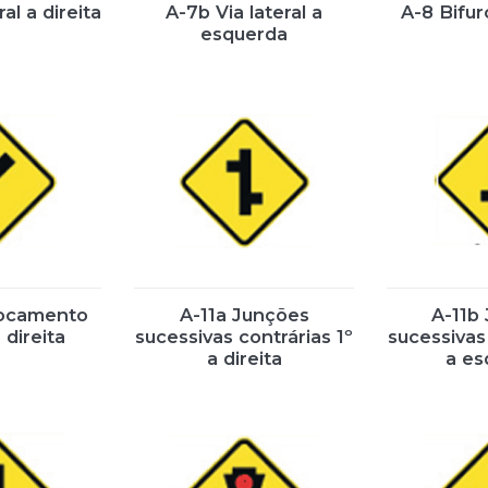
al a direita
A-7b Via lateral a
A-8 Bifu
esquerda
rocamento
A-11a Junções
A-11b
 direita
sucessivas contrárias 1º
sucessivas 
a direita
a es