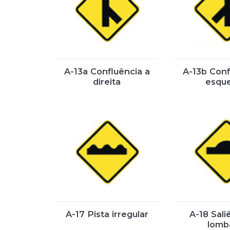
A-13a Confluência a
A-13b Conf
direita
esqu
A-17 Pista irregular
A-18 Sali
lomb